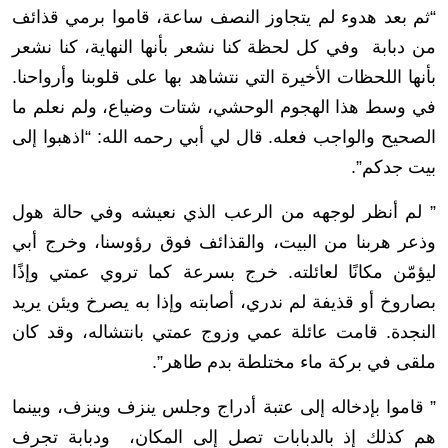
“ثم بعد هدوء لم يتجاوز النصف ساعة، قاموا برمي قذائف
من دبابة وفي كل لحظة كنا نشعر بأنها النهاية، كنا نشعر
بأنها اللحظات الأخيرة التي نتشاهد بها على قلوبنا وأرواحنا.
في وسط هذا الهجوم الوحشي، شتات وضياع، ولم نعلم ما
الصحيح والواجب فعله. قال لي أبي رحمه الله: “اذهبوا إلى
بيت جدكم”.
” لم أنظر لوجهه من الرعب الذي نعيشه وفي حالة هول
وذعر هربنا من البيت، والقذائف فوق رؤوسنا، وخرج أبي
ليؤمّن مكانًا لعائلته. خرج بسرعة كما تروي عمتي وإذًا
بصاروخ أو قذيفة لم ندري، أصابته وإذا به يصرخ ويئن يريد
النجدة. قامت عائلة عمي وزوج عمتي بانتشاله، وقد كان
ملقى في بركة ماء مختلطة بدم طاهر”.
” قاموا بإدخاله إلى عتبة أدراج وجلس ينزف وينزف، وبينما
هم كذلك إذ بالدبابات تصل إلى المكان، ودبابة تجرف