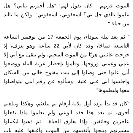
البيوت قربهم . كان يقول لهم: “هل أخبرتم بناتي؟ هل
علموا بالذي حل بي؟ اسعفوني، اسعفوني”. ولكن ما باليد
من حيلة “
” ثم بعد ليلة سوداء، يوم الجمعة 17 من نوفمبر الساعة
التاسعة صباحًا، وقد كان لأبي 22 ساعة وهو ينزف، إذ
خرجت عائلتي هربًا من الموت المحتم، ولم يبقى مع أبي إلا
عمي وعمتي وزوجها، وقاموا بإحضار عربة البناء ووضعوا
أبي عليها حتى وصلوا إلى بيت مفتوح خالي من السكان
واجلسوا أبي على عتبة وسألوه عن رقم أمي ليتواصلوا
معها وليعلموها”
“كان قد بدأ يردد أول ثلاثة أرقام ثم يتلعثم، وهكذا ويتلعثم
أخرى، ثم بعد هذا فقد الوعي ولم يعلموا ماذا يفعلوا
عاجزين وخائفين. وإذا يفارق الحياة. ثم ذهبوا ليكملوا
مسيرتهم وينجوا بأنفسهم من الموت وأغلقوا عليه باب