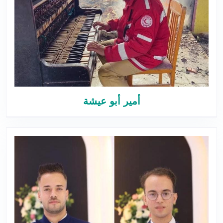
أمير أبو عيشة