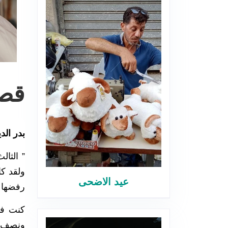
قصة
بدر ال
ولقد كا
عيد الاضحى
رفضها ل
كنت في
ونصف, 