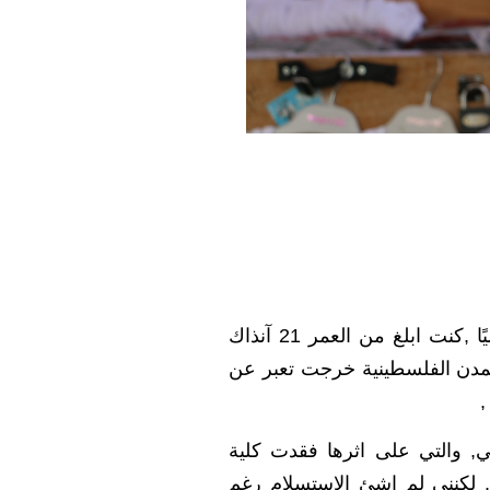
” الثالث من تشرين الأول من عام 2000, التاريخ الذي غير حياتي كليًا ,كنت ابلغ من العمر 21 آنذاك
 المدن الفلسطينية خرجت تعبر عن
,
لي, والتي على اثرها فقدت كلية
 لكنني لم اشئ الاستسلام رغم