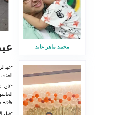
عبد
محمد ماهر عابد
القدم، 
“كان ع
الحاسو
هادئة م