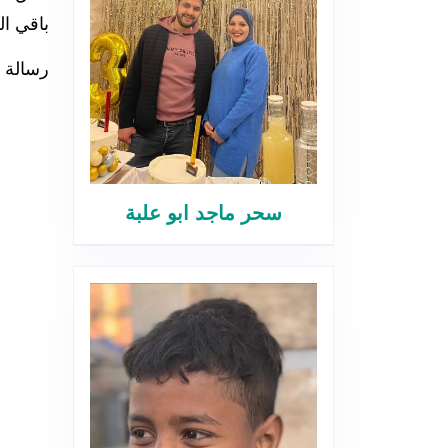
باقي الع
رسالة 
سحر ماجد ابو علبة