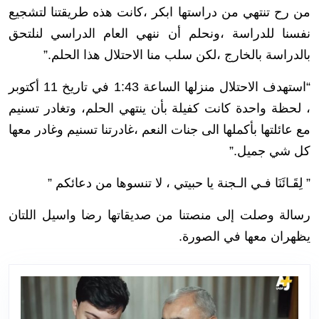
من رح تنتهي من دراستها ابكر ،كانت هذه طريقتنا لتشجيع
نفسنا للدراسة ،ونحلم أن ننهي العام الدراسي لنلتحق
بالدراسة بالخارج ،لكن سلب منا الاحتلال هذا الحلم.”
“استهدف الاحتلال منزلها الساعة 1:43 في تاريخ 11 أكتوبر
، لحظة واحدة كانت كفيلة بأن ينتهي الحلم، وتغادر تسنيم
مع عائلتها بأكملها الى جنات النعم ،غادرتنا تسنيم وغادر معها
كل شي جميل.”
” لِقَـائَنَا فـي الـجنة يا حبيتي ، لا تنسوها من دعائكم ”
رسالة وصلت إلى منصتنا من صديقاتها رضا واسيل اللتان
يظهران معها في الصورة.