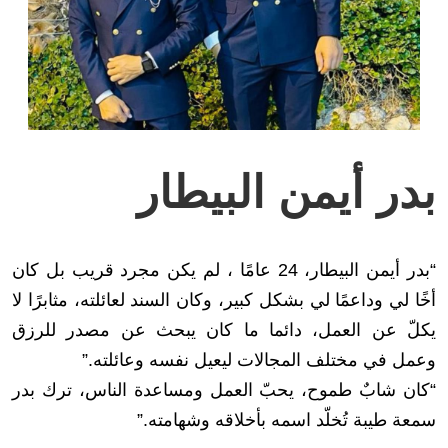
بدر أيمن البيطار
“بدر أيمن البيطار، 24 عامًا ، لم يكن مجرد قريب بل كان
أخًا لي وداعمًا لي بشكل كبير، وكان السند لعائلته، مثابرًا لا
يكلّ عن العمل، دائما ما كان يبحث عن مصدر للرزق
وعمل في مختلف المجالات ليعيل نفسه وعائلته.”
“كان شابٌ طموح، يحبّ العمل ومساعدة الناس، ترك بدر
سمعة طيبة تُخلّد اسمه بأخلاقه وشهامته.”