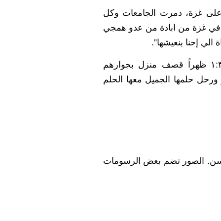
ة على غزة، دمرت الجامعات وكل
 في غزة من ابادة من عدو همجي
لي إحنا بنعيشها”.
ولكنها هي من كانت القصة، في١٤ من ديسمبر البارد الساعة ١:٣٣ ظهراً قصف منزل بجوارهم
ورحل حلمها الجميل معها الحلم
ا حسن. الصور تضم بعض الرسومات