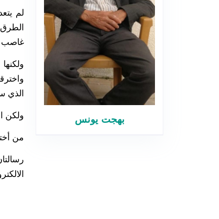
لم يتع
الطرق 
غاصب وق
واخترق
الذي س
ولكن ا
بهجت يونس
من أخت
رسالتا
الالكتر