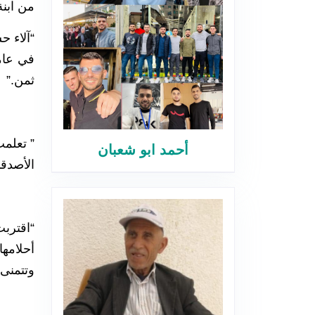
من ابنة
في عام
ثمن.”
” تعلمت
أحمد ابو شعبان
الأصدقا
“اقترب
أحلامها
وتتمنى 