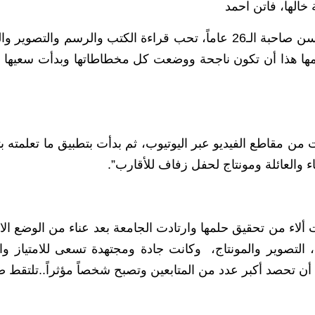
 خالها، فاتن احمد
“آلاء حسن صاحبة الـ26 عاماً، تحب قراءة الكتب والرسم والت
ها هذا أن تكون ناجحة ووضعت كل مخطاطاتها وبدأت سعيها جا
 من مقاطع الفيديو عبر اليوتيوب، ثم بدأت بتطبيق ما تعلمته
ء والعائلة ومونتاج لحفل زفاف للأقارب”.
ت ألاء من تحقيق حلمها وارتادت الجامعة بعد عناء من الوضع
، التصوير والمونتاج، وكانت جادة ومجتهدة تسعى للامتياز وال
أن تحصد أكبر عدد من المتابعين وتصبح شخصاً مؤثراً..تلتقط صور