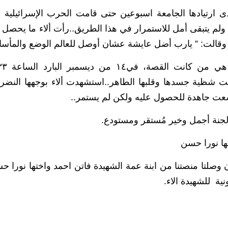
دى ارتيادها الجامعة اسبوعين حتى قامت الحرب الإسرائيلي
ولم يتبقى أمل للاستمرار في هذا الطريق..رأت ألاء ما يحصل
الت: ” يارب أضل عايشة عشان أوصل للعالم الوضع والمأساة ا
ت شظية جسدها وقلبها الطاهر..استشهدت ألاء بوجهها النضر 
عت جاهدة للحصول عليه ولكن لم يستمر..
لجنة أجمل وخير مُستقر ومستودع.
ها نورا حسن
ن وصلتا منصتنا من ابنة عمة الشهيدة فاتن احمد واختها نور
ونية للشهيدة الاء.