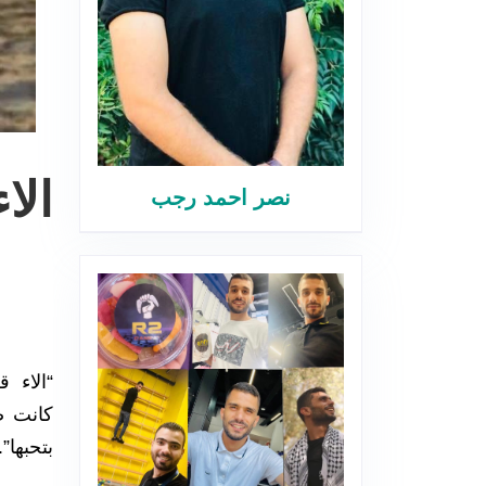
الا
نصر احمد رجب
“الاء ق
كانت ص
بتحبها”.