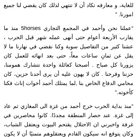
للغاية، و معارفه تكاد أن لا تنتهي لذلك كان يقضي لنا جميع
امورنا. ”
“عملنا نحن وأحمد في المجمع التجاري 5horses منذ ما
يقارب الأربعة أعوام حتى أنهى عمله شهر قبل الحرب ،
عشنا كثير من التفاصيل سوية وكنا نقضي في نهارنا ما لا
يقل عن ثمانِ ساعات معاً، حتى بعد انهائه للعمل كان
يزورنا كل صباح . أصبحنا كعائلة واحدة نتشارك همومنا،
حزننا وفرحنا . كان لا يهون عليه أن يرى أحدنا حزين، كان
محامي الدفاع الخاص بنا ,لما يمتلك أحمد أخوات إناث فكنا
كأخوته.”
“منذ بداية الحرب خرج أحمد من غزة الى المغازي ثم عاد
إلى غزة. عند حصار المنطقة مجددًا. كانوا محاصرين في
غرفة واخبرني ان الاحتلال يقتحم البيوت ويعتقل الشباب،
وكان يتوقع انه سيكون القادم ويعتقلوهم متمنيًا أن لا يكون